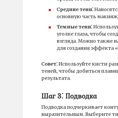
Средние тени⁚
Наносятс
основную часть макияж
Темные тени⁚
Использу
уголке глаза‚ чтобы со
взгляда. Можно также н
для создания эффекта «
Совет⁚
Используйте кисти раз
теней‚ чтобы добиться плавн
результата.
Шаг 3⁚ Подводка
Подводка подчеркивает контур
выразительным. Выберите ти