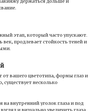
макияжу держаться дольше и
ывание.
жный этап‚ который часто упускают.
 век‚ продлевает стойкость теней и
ыми.
ей
т от вашего цветотипа‚ формы глаз и
‚ существует несколько
 на внутренний уголок глаза и под
взгляд и визуально увеличить глаза.