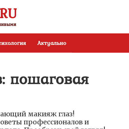
.RU
тливыми
сихология
Актуально
: пошаговая
сающий макияж глаз!
советы профессионалов и