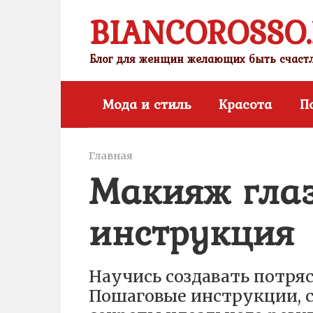
Перейти
BIANCOROSSO
к
контенту
Блог для женщин желающих быть счас
Мода и стиль
Красота
П
Главная
Макияж глаз
инструкция
Научись создавать потря
Пошаговые инструкции, 