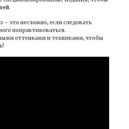
тей
.
 – это несложно‚ если следовать
ного попрактиковаться.
ными оттенками и техниками‚ чтобы
ь!