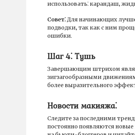
использовать⁚ карандаш‚ жид
Совет⁚
Для начинающих лучше
подводки‚ так как с ним прощ
ошибки.
Шаг 4⁚ Тушь
Завершающим штрихом являет
зигзагообразными движениями
более выразительного эффект
Новости макияжа⁚
Следите за последними тренд
постоянно появляются новые
на бьюти-блоггеров и читайт