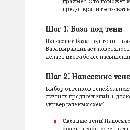
праймер. Это поможет 
предотвратит его скат
Шаг 1⁚ База под тени
Нанесение базы под тени – ва
База выравнивает поверхность
делает цвета более насыщенн
Шаг 2⁚ Нанесение тен
Выбор оттенков теней зависи
личных предпочтений. Однако
универсальных схем⁚
Светлые тени⁚
Наносятся
бровь‚ чтобы осветлить 