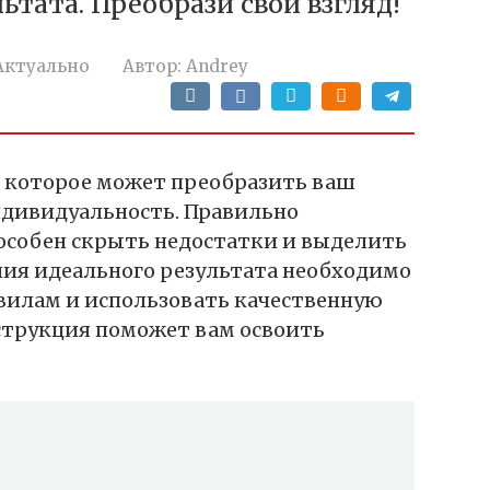
ьтата. Преобрази свой взгляд!
Актуально
Автор:
Andrey
‚ которое может преобразить ваш
ндивидуальность. Правильно
особен скрыть недостатки и выделить
ния идеального результата необходимо
вилам и использовать качественную
струкция поможет вам освоить