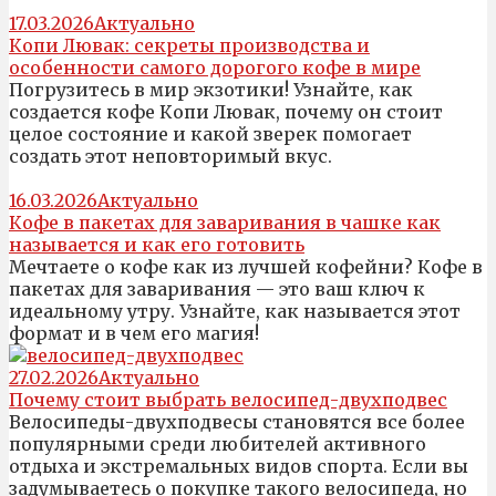
17.03.2026
Актуально
Копи Лювак: секреты производства и
особенности самого дорогого кофе в мире
Погрузитесь в мир экзотики! Узнайте, как
создается кофе Копи Лювак, почему он стоит
целое состояние и какой зверек помогает
создать этот неповторимый вкус.
16.03.2026
Актуально
Кофе в пакетах для заваривания в чашке как
называется и как его готовить
Мечтаете о кофе как из лучшей кофейни? Кофе в
пакетах для заваривания — это ваш ключ к
идеальному утру. Узнайте, как называется этот
формат и в чем его магия!
27.02.2026
Актуально
Почему стоит выбрать велосипед-двухподвес
Велосипеды-двухподвесы становятся все более
популярными среди любителей активного
отдыха и экстремальных видов спорта. Если вы
задумываетесь о покупке такого велосипеда, но