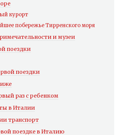
море
ный курорт
ейшее побережье Тирренского моря
примечательности и музеи
ой поездки
ервой поездки
ниже
рвый раз с ребенком
кты в Италии
ии транспорт
рвой поездке в Италию