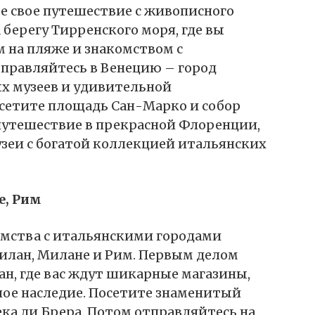
е свое путешествие с живописного
берегу Тирренского моря, где вы
 на пляже и знакомством с
тправляйтесь в Венецию – город
х музеев и удивительной
сетите площадь Сан-Марко и собор
путешествие в прекрасной Флоренции,
узеи с богатой коллекцией итальянских
е, Рим
омства с итальянскими городами
илан, Милане и Рим. Первым делом
н, где вас ждут шикарные магазины,
ное наследие. Посетите знаменитый
ка ди Брера. Потом отправляйтесь на