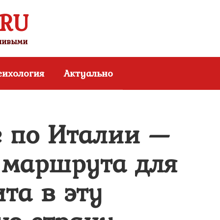
.RU
тливыми
сихология
Актуально
е по Италии —
 маршрута для
та в эту