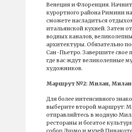
Венеция и Флоренция. Начнит
курортного района Римини на 
сможете насладиться отдыхом
итальянской кухней. Затем о
водных каналов, великолепны
архитектуры. Обязательно по
Сан-Пьетро. Завершите свое 
где вас ждут великолепные м
художников.
Маршрут №2: Милан, Милан
Для более интенсивного знак
выберите второй маршрут: М
отправляйтесь в модную Мила
рестораны и богатое культур
собор Дуомо и музей Пинакоте