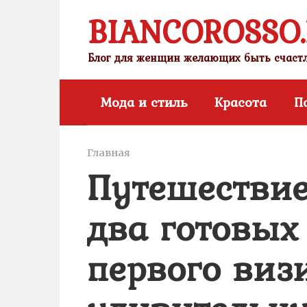
Перейти
BIANCOROSSO
к
контенту
Блог для женщин желающих быть счас
Мода и стиль
Красота
П
Главная
Путешестви
два готовых
первого визи