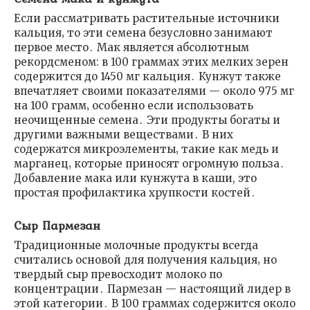
Если рассматривать растительные источники
кальция‚ то эти семена безусловно занимают
первое место․ Мак является абсолютным
рекордсменом: в 100 граммах этих мелких зерен
содержится до 1450 мг кальция․ Кунжут также
впечатляет своими показателями — около 975 мг
на 100 грамм‚ особенно если использовать
неочищенные семена․ Эти продукты богаты и
другими важными веществами․ В них
содержатся микроэлементы‚ такие как медь и
марганец‚ которые приносят огромную польза․
Добавление мака или кунжута в каши, это
простая профилактика хрупкости костей․
Сыр Пармезан
Традиционные молочные продукты всегда
считались основой для получения кальция‚ но
твердый сыр превосходит молоко по
концентрации․ Пармезан — настоящий лидер в
этой категории․ В 100 граммах содержится около