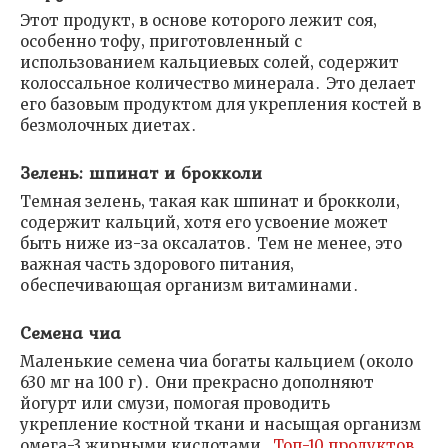
Этот продукт‚ в основе которого лежит соя‚
особенно тофу‚ приготовленный с
использованием кальциевых солей‚ содержит
колоссальное количество минерала․ Это делает
его базовым продуктом для укрепления костей в
безмолочных диетах․
Зелень: шпинат и брокколи
Темная зелень‚ такая как шпинат и брокколи‚
содержит кальций‚ хотя его усвоение может
быть ниже из-за оксалатов․ Тем не менее‚ это
важная часть здорового питания‚
обеспечивающая организм витаминами․
Семена чиа
Маленькие семена чиа богаты кальцием (около
630 мг на 100 г)․ Они прекрасно дополняют
йогурт или смузи‚ помогая проводить
укрепление костной ткани и насыщая организм
омега-3 жирными кислотами․
Топ-10 продуктов