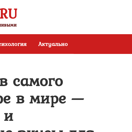
.RU
тливыми
сихология
Актуально
в самого
фе в мире —
 и