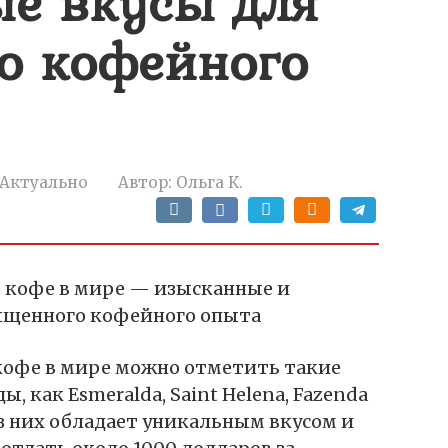
е вкусы для
о кофейного
Актуально
Автор:
Ольга К.
о кофе в мире — изысканные и
ыщенного кофейного опыта
кофе в мире можно отметить такие
 как Esmeralda, Saint Helena, Fazenda
из них обладает уникальным вкусом и