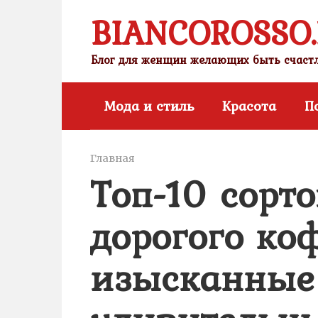
Перейти
BIANCOROSSO
к
контенту
Блог для женщин желающих быть счас
Мода и стиль
Красота
П
Главная
Топ-10 сорто
дорогого ко
изысканные