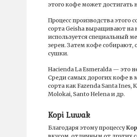
этого кофе может достигать 
Процесс производства этого 
сорта Geisha выращивают на 
используется специальный мет
зерен. Затем кофе собирают,
сушки.
Hacienda La Esmeralda — это 
Среди самых дорогих кофе в
сорта как Fazenda Santa Ines, K
Molokai, Santo Helena и др.
Kopi Luwak
Благодаря этому процессу
Kop
вкусом, отличным от других с