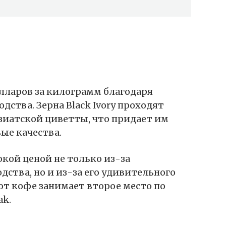
олларов за килограмм благодаря
дства. Зерна Black Ivory проходят
зиатской циветты, что придает им
ые качества.
окой ценой не только из-за
дства, но и из-за его удивительного
тот кофе занимает второе место по
ak.