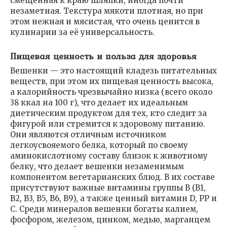
смещенная к краю шляпки, иногда почти
незаметная. Текстура мякоти плотная, но при
этом нежная и мясистая, что очень ценится в
кулинарии за её универсальность.
Пищевая ценность и польза для здоровья
Вешенки — это настоящий кладезь питательных
веществ, при этом их пищевая ценность высока,
а калорийность чрезвычайно низка (всего около
38 ккал на 100 г), что делает их идеальным
диетическим продуктом для тех, кто следит за
фигурой или стремится к здоровому питанию.
Они являются отличным источником
легкоусвояемого белка, который по своему
аминокислотному составу близок к животному
белку, что делает вешенки незаменимым
компонентом вегетарианских блюд. В их составе
присутствуют важные витамины группы B (B1,
B2, B3, B5, B6, B9), а также ценный витамин D, PP и
C. Среди минералов вешенки богаты калием,
фосфором, железом, цинком, медью, марганцем