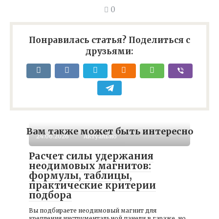
0
Понравилась статья? Поделиться с
друзьями:
Вам также может быть интересно
24.06.2026
Актуально
Расчет силы удержания
неодимовых магнитов:
формулы, таблицы,
практические критерии
подбора
Вы подбираете неодимовый магнит для
крепления инструментальной панели в гараже, но