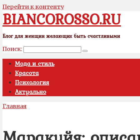
Перейти к контенту
BIANCOROSSO.RU
Блог для женщин желающих быть счастливыми
Поиск:
Мода и стиль
Красота
Психология
Актуально
Главная
Маракуйя: описа