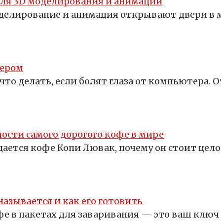
для 3D моделирования и анимации
оделирование и анимация открывают двери в 
тером
что делать, если болят глаза от компьютера. 
ости самого дорогого кофе в мире
здается кофе Копи Лювак, почему он стоит цело
называется и как его готовить
е в пакетах для заваривания — это ваш ключ к