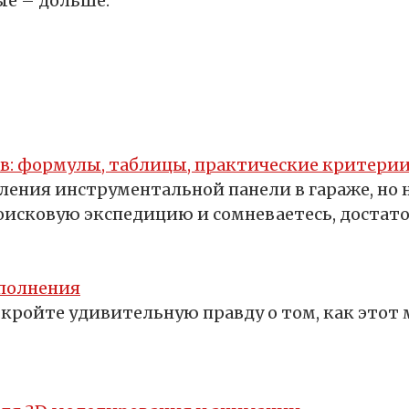
ые – дольше.
в: формулы, таблицы, практические критерии
ения инструментальной панели в гараже, но 
поисковую экспедицию и сомневаетесь, достат
сполнения
кройте удивительную правду о том, как этот 