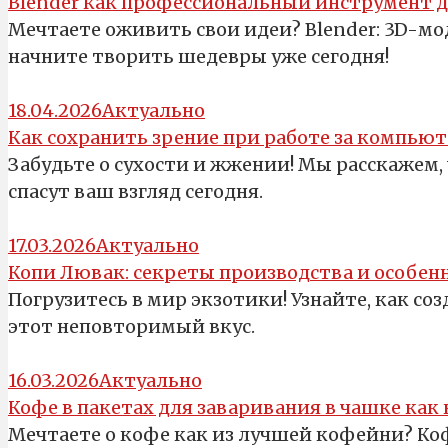
Blender как профессиональный инструмент 
Мечтаете оживить свои идеи? Blender: 3D-м
начните творить шедевры уже сегодня!
18.04.2026
Актуально
Как сохранить зрение при работе за компью
Забудьте о сухости и жжении! Мы расскажем, 
спасут ваш взгляд сегодня.
17.03.2026
Актуально
Копи Лювак: секреты производства и особенн
Погрузитесь в мир экзотики! Узнайте, как со
этот неповторимый вкус.
16.03.2026
Актуально
Кофе в пакетах для заваривания в чашке как 
Мечтаете о кофе как из лучшей кофейни? Коф