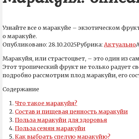
Узнайте все о маракуйе – экзотическом фрук
о маракуйе.
Опубликовано:
28.10.2025
Рубрика:
Актуально
Маракуйя, или страстоцвет, – это один из с
Этот тропический фрукт не только радует св
подробно рассмотрим плод маракуйи, его сос
Содержание
Что такое маракуйя?
Состав и пищевая ценность маракуйи
Польза маракуйи для здоровья
Польза семян маракуйи
Как выбрать спелую маракуйю?