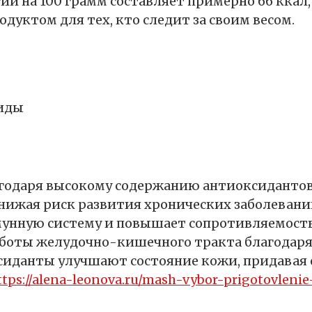
йи на 100 грамм составляет примерно 66 ккал
дуктом для тех, кто следит за своим весом.
оиды
агодаря высокому содержанию антиоксидантов
снижая риск развития хронических заболеван
мунную систему и повышает сопротивляемость
боты желудочно-кишечного тракта благодаря
ксиданты улучшают состояние кожи, придавая
ttps://alena-leonova.ru/mash-vybor-prigotovlenie