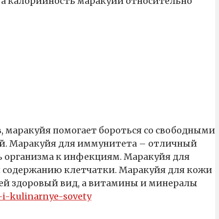
, а калорийность маракуйи относительно
, маракуйя помогает бороться со свободными
ий. Маракуйя для иммунитета – отличный
 организма к инфекциям. Маракуйя для
 содержанию клетчатки. Маракуйя для кожи
 ей здоровый вид, а витамины и минералы
-i-kulinarnye-sovety