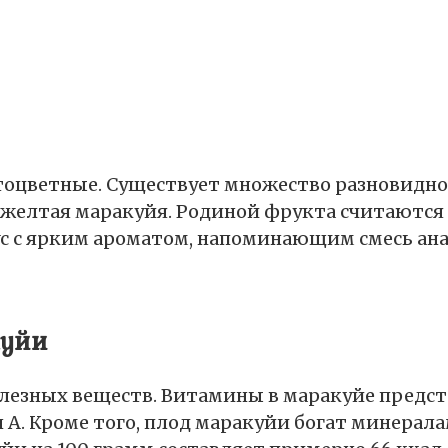
тоцветные. Существует множество разновиднос
желтая маракуйя. Родиной фрукта считаютс
с с ярким ароматом, напоминающим смесь анан
куйи
олезных веществ. Витамины в маракуйе предст
мин А. Кроме того, плод маракуйи богат минерал