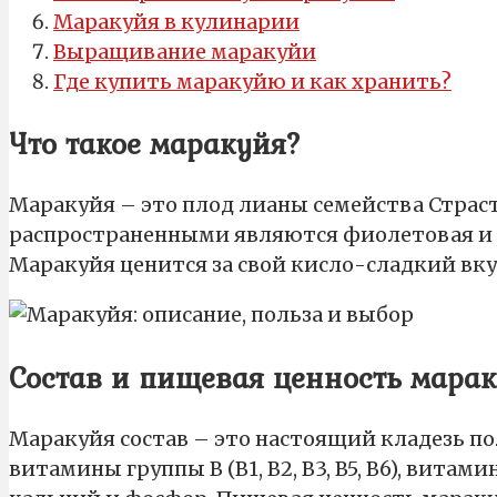
Маракуйя в кулинарии
Выращивание маракуйи
Где купить маракуйю и как хранить?
Что такое маракуйя?
Маракуйя – это плод лианы семейства Страс
распространенными являются фиолетовая и 
Маракуйя ценится за свой кисло-сладкий вку
Состав и пищевая ценность мара
Маракуйя состав – это настоящий кладезь п
витамины группы B (B1, B2, B3, B5, B6), вита