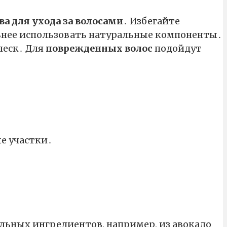
ва для ухода за волосами
․ Избегайте
ьнее использовать натуральные компоненты․
леск․ Для
поврежденных волос
подойдут
е участки․
льных ингредиентов, например, из авокадо