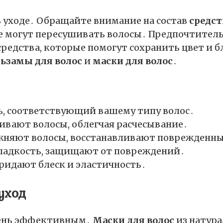
 уходе․ Обращайте внимание на состав
средст
ые могут пересушивать волосы․ Предпочтител
едства, которые помогут сохранить цвет и б
льзамы для волос
и
маски для волос
․
, соответствующий вашему типу волос․
ивают волосы, облегчая расчесывание․
жняют волосы, восстанавливают поврежденны
гладкость, защищают от повреждений․
ридают блеск и эластичность․
уход
ень эффективным․
Маски для волос
из натура