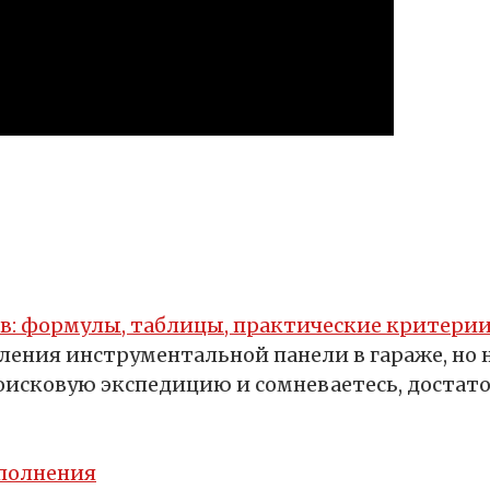
в: формулы, таблицы, практические критерии
ения инструментальной панели в гараже, но 
поисковую экспедицию и сомневаетесь, достат
сполнения