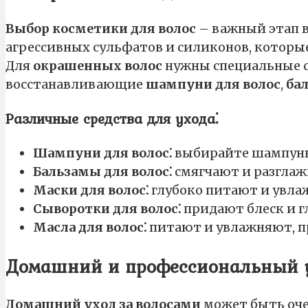
Выбор косметики для волос
– важный этап в
агрессивных сульфатов и силиконов, котор
Для
окрашенных волос
нужны специальные ср
восстанавливающие
шампуни для волос
,
ба
Различные средства для ухода⁚
Шампуни для волос⁚
выбирайте шампунь
Бальзамы для волос⁚
смягчают и разглаж
Маски для волос⁚
глубоко питают и увла
Сыворотки для волос⁚
придают блеск и 
Масла для волос⁚
питают и увлажняют, п
Домашний и профессиональный 
Домашний уход за волосами
может быть оч