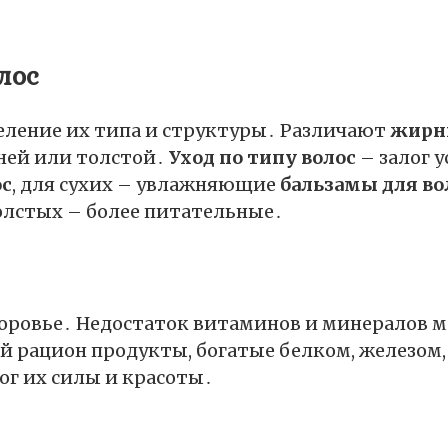
лос
еление их типа и структуры․ Различают
жирн
дней или толстой․
Уход по типу волос
– залог 
ос
, для сухих – увлажняющие
бальзамы для во
толстых – более питательные․
доровье․ Недостаток витаминов и минералов 
ой рацион продукты, богатые белком, железом
ог их силы и красоты․