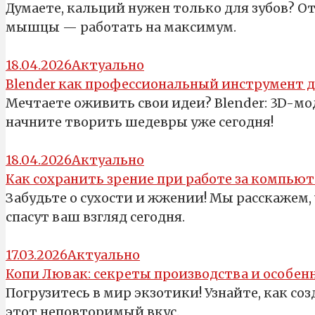
Думаете, кальций нужен только для зубов? От
мышцы — работать на максимум.
18.04.2026
Актуально
Blender как профессиональный инструмент 
Мечтаете оживить свои идеи? Blender: 3D-м
начните творить шедевры уже сегодня!
18.04.2026
Актуально
Как сохранить зрение при работе за компью
Забудьте о сухости и жжении! Мы расскажем, 
спасут ваш взгляд сегодня.
17.03.2026
Актуально
Копи Лювак: секреты производства и особенн
Погрузитесь в мир экзотики! Узнайте, как со
этот неповторимый вкус.