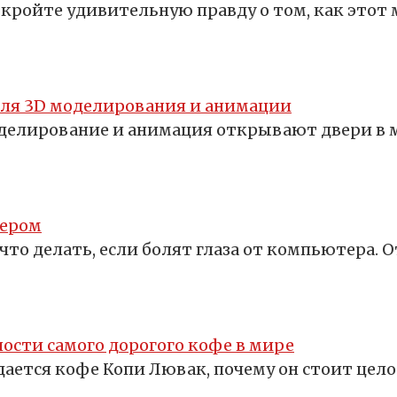
кройте удивительную правду о том, как этот 
для 3D моделирования и анимации
оделирование и анимация открывают двери в 
тером
что делать, если болят глаза от компьютера. 
ости самого дорогого кофе в мире
здается кофе Копи Лювак, почему он стоит цело