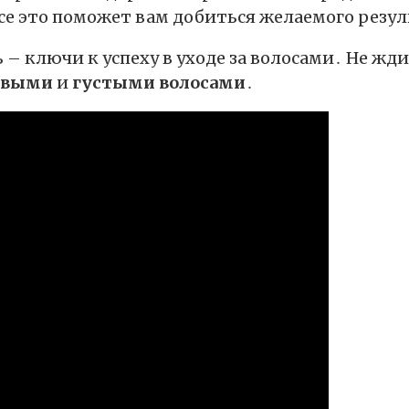
се это поможет вам добиться желаемого резул
– ключи к успеху в уходе за волосами․ Не жди
овыми
и
густыми волосами
․