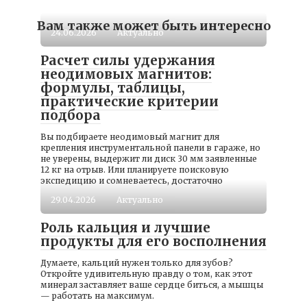
Вам также может быть интересно
24.06.2026
Актуально
Расчет силы удержания
неодимовых магнитов:
формулы, таблицы,
практические критерии
подбора
Вы подбираете неодимовый магнит для
крепления инструментальной панели в гараже, но
не уверены, выдержит ли диск 30 мм заявленные
12 кг на отрыв. Или планируете поисковую
экспедицию и сомневаетесь, достаточно
29.04.2026
Актуально
Роль кальция и лучшие
продукты для его восполнения
Думаете, кальций нужен только для зубов?
Откройте удивительную правду о том, как этот
минерал заставляет ваше сердце биться, а мышцы
— работать на максимум.