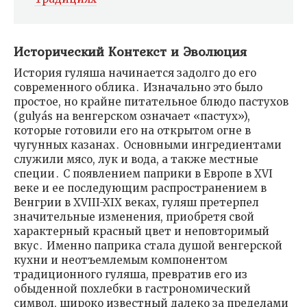
Исторический Контекст и Эволюция
История гуляша начинается задолго до его
современного облика․ Изначально это было
простое, но крайне питательное блюдо пастухов
(gulyás на венгерском означает «пастух»),
которые готовили его на открытом огне в
чугунных казанах․ Основными ингредиентами
служили мясо, лук и вода, а также местные
специи․ С появлением паприки в Европе в XVI
веке и ее последующим распространением в
Венгрии в XVIII-XIX веках, гуляш претерпел
значительные изменения, приобретя свой
характерный красный цвет и неповторимый
вкус․ Именно паприка стала душой венгерской
кухни и неотъемлемым компонентом
традиционного гуляша, превратив его из
обыденной похлебки в гастрономический
символ, широко известный далеко за пределами