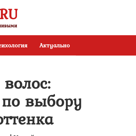
.RU
тливыми
сихология
Актуально
 волос:
 по выбору
оттенка