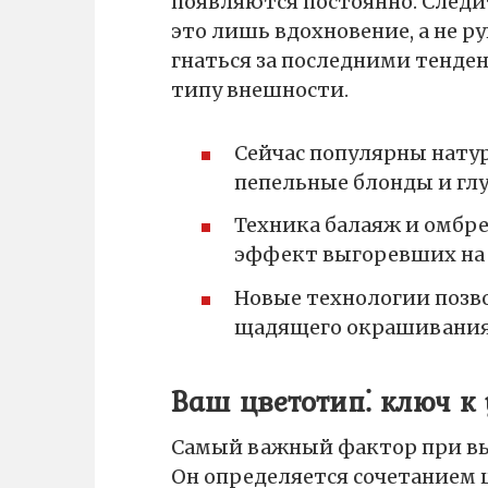
появляются постоянно. Следит
это лишь вдохновение, а не р
гнаться за последними тенде
типу внешности.
Сейчас популярны натур
пепельные блонды и глу
Техника балаяж и омбре
эффект выгоревших на 
Новые технологии позв
щадящего окрашивания
Ваш цветотип⁚ ключ к 
Самый важный фактор при выб
Он определяется сочетанием ц