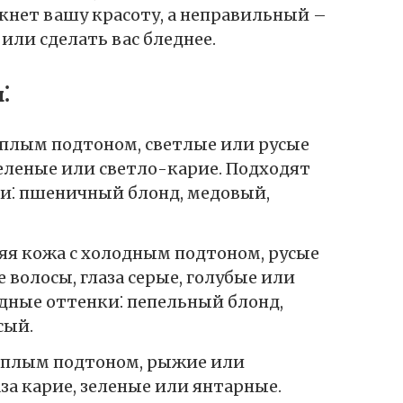
нет вашу красоту, а неправильный –
или сделать вас бледнее.
⁚
еплым подтоном, светлые или русые
 зеленые или светло-карие. Подходят
ки⁚ пшеничный блонд, медовый,
яя кожа с холодным подтоном, русые
волосы, глаза серые, голубые или
дные оттенки⁚ пепельный блонд,
сый.
теплым подтоном, рыжие или
за карие, зеленые или янтарные.