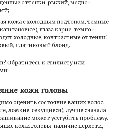
щенные оттенки⁚ рыжий, медно-
ый;
лая кожа с холодным подтоном, темные
каштановые), глаза карие, темно-
одят холодные, контрастные оттенки⁚
вый, платиновый блонд.
тип? Обратитесь к стилисту или
ми.
ояние кожи головы
имо оценить состояние ваших волос.
е, ломкие, секущиеся), лучше сначала
крашивание может усугубить проблему.
яние кожи головы⁚ наличие перхоти,