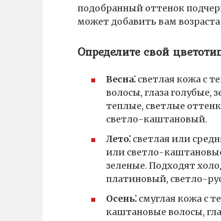
подобранный оттенок подчерк
может добавить вам возраста 
Определите свой цветотип
Весна⁚
светлая кожа с т
волосы, глаза голубые,
теплые, светлые оттен
светло-каштановый.
Лето⁚
светлая или средн
или светло-каштановые 
зеленые. Подходят холо
платиновый, светло-ру
Осень⁚
смуглая кожа с 
каштановые волосы, гла