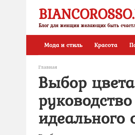
Перейти
BIANCOROSSO
к
контенту
Блог для женщин желающих быть счас
Мода и стиль
Красота
П
Главная
Выбор цвета
руководство
идеального 