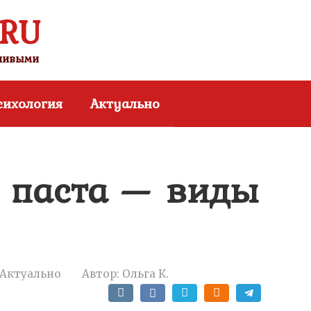
.RU
тливыми
сихология
Актуально
 паста — виды
Актуально
Автор:
Ольга К.