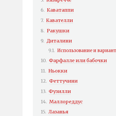
Каватаппи
Кавателли
Ракушки
Диталини
Использование и вариан
Фарфалле или бабочки
Ньокки
Феттучини
Фузилли
Маллореддус
Лазанья