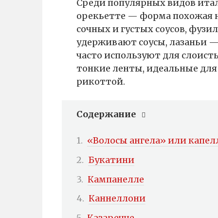
Среди популярных видов ита
орекьетте — форма похожая н
сочных и густых соусов, фуз
удерживают соусы, лазаньи 
часто используют для слоист
тонкие ленты, идеальные для 
рикоттой.
Содержание
«Волосы ангела» или капе
Букатини
Кампанелле
Каннеллони
Казаречче