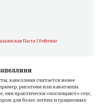
альянская Паста | Рейтинг
капеллини
сты, капеллини считается менее
ример, ригатони или каватаппи.
е, они практически «поглощают» соус,
ором для более легких и грациозных