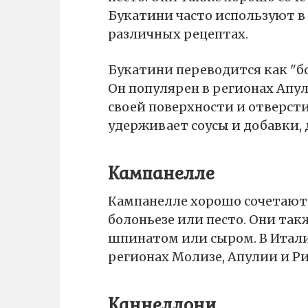
Букатини часто используют в 
различных рецептах.
Букатини переводится как "б
Он популярен в регионах Апул
своей поверхности и отверст
удерживает соусы и добавки,
Кампанелле
Кампанелле хорошо сочетаютс
болоньезе или песто. Они так
шпинатом или сыром. В Итали
регионах Молизе, Апулии и Ри
Каннеллони