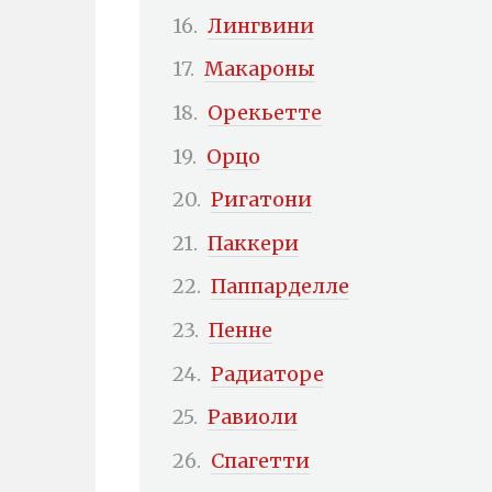
Лингвини
Макароны
Орекьетте
Орцо
Ригатони
Паккери
Паппарделле
Пенне
Радиаторе
Равиоли
Спагетти