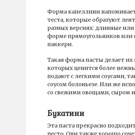
Форма капеллини напоминае
теста, которые образуют лен
разных версиях: длинные или 
форме прямоугольников или с
паккери.
Такая форма пасты делает их 
которых ценится более нежный
подают с легкими соусами, та
соусом болоньезе. Или же испо
со свежими овощами, сыром 
Букатини
Эта паста прекрасно подходи
песто. Они также хорошо соче